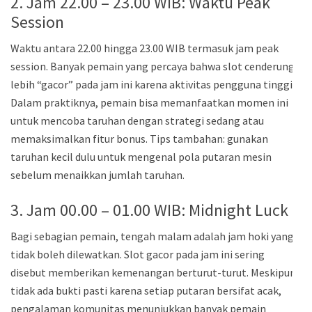
2. Jam 22.00 – 23.00 WIB: Waktu Peak
Session
Waktu antara 22.00 hingga 23.00 WIB termasuk jam peak
session. Banyak pemain yang percaya bahwa slot cenderung
lebih “gacor” pada jam ini karena aktivitas pengguna tinggi.
Dalam praktiknya, pemain bisa memanfaatkan momen ini
untuk mencoba taruhan dengan strategi sedang atau
memaksimalkan fitur bonus. Tips tambahan: gunakan
taruhan kecil dulu untuk mengenal pola putaran mesin
sebelum menaikkan jumlah taruhan.
3. Jam 00.00 – 01.00 WIB: Midnight Luck
Bagi sebagian pemain, tengah malam adalah jam hoki yang
tidak boleh dilewatkan. Slot gacor pada jam ini sering
disebut memberikan kemenangan berturut-turut. Meskipun
tidak ada bukti pasti karena setiap putaran bersifat acak,
pengalaman komunitas menunjukkan banyak pemain