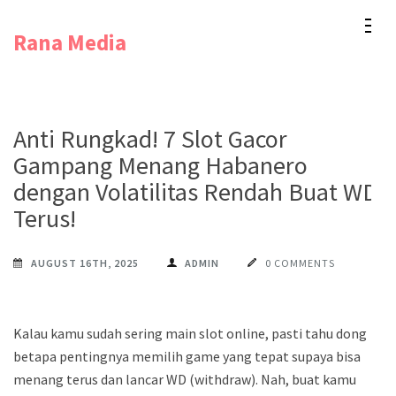
Skip
Rana Media
to
content
(Press
Enter)
Anti Rungkad! 7 Slot Gacor
Gampang Menang Habanero
dengan Volatilitas Rendah Buat WD
Terus!
AUGUST 16TH, 2025
ADMIN
0 COMMENTS
Kalau kamu sudah sering main slot online, pasti tahu dong
betapa pentingnya memilih game yang tepat supaya bisa
menang terus dan lancar WD (withdraw). Nah, buat kamu