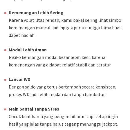
Kemenangan Lebih Sering
Karena volatilitas rendah, kamu bakal sering lihat simbol
kemenangan muncul, jadi nggak perlu nunggu lama buat
dapet hadiah.
Modal Lebih Aman
Risiko kehilangan modal besar lebih kecil karena
kemenangan yang didapat relatif stabil dan teratur.
Lancar WD
Dengan saldo yang terus bertambah secara konsisten,
proses WD jadi lebih mudah dan tanpa hambatan.
Main Santai Tanpa Stres
Cocok buat kamu yang pengen hiburan tapi tetap ingin
hasil yang jelas tanpa harus tegang menunggu jackpot.