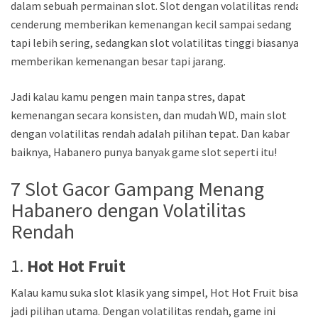
dalam sebuah permainan slot. Slot dengan volatilitas rendah
cenderung memberikan kemenangan kecil sampai sedang
tapi lebih sering, sedangkan slot volatilitas tinggi biasanya
memberikan kemenangan besar tapi jarang.
Jadi kalau kamu pengen main tanpa stres, dapat
kemenangan secara konsisten, dan mudah WD, main slot
dengan volatilitas rendah adalah pilihan tepat. Dan kabar
baiknya, Habanero punya banyak game slot seperti itu!
7 Slot Gacor Gampang Menang
Habanero dengan Volatilitas
Rendah
1.
Hot Hot Fruit
Kalau kamu suka slot klasik yang simpel, Hot Hot Fruit bisa
jadi pilihan utama. Dengan volatilitas rendah, game ini