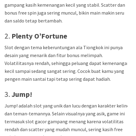
gampang kasih kemenangan kecil yang stabil. Scatter dan
bonus free spin juga sering muncul, bikin main makin seru
dan saldo tetap bertambah.
2.
Plenty O’Fortune
Slot dengan tema keberuntungan ala Tiongkok ini punya
desain yang menarik dan fitur bonus melimpah.
Volatilitasnya rendah, sehingga peluang dapat kemenangan
kecil sampai sedang sangat sering. Cocok buat kamu yang
pengen main santai tapi tetap sering dapat hadiah.
3.
Jump!
Jump! adalah slot yang unik dan lucu dengan karakter kelinci
dan teman-temannya. Selain visualnya yang asik, game ini
termasuk slot gacor gampang menang karena volatilitas
rendah dan scatter yang mudah muncul, sering kasih free