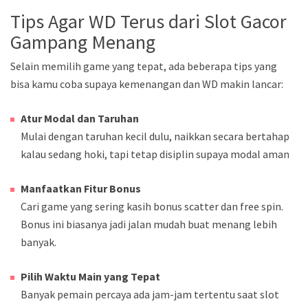
Tips Agar WD Terus dari Slot Gacor
Gampang Menang
Selain memilih game yang tepat, ada beberapa tips yang
bisa kamu coba supaya kemenangan dan WD makin lancar:
Atur Modal dan Taruhan
Mulai dengan taruhan kecil dulu, naikkan secara bertahap
kalau sedang hoki, tapi tetap disiplin supaya modal aman.
Manfaatkan Fitur Bonus
Cari game yang sering kasih bonus scatter dan free spin.
Bonus ini biasanya jadi jalan mudah buat menang lebih
banyak.
Pilih Waktu Main yang Tepat
Banyak pemain percaya ada jam-jam tertentu saat slot