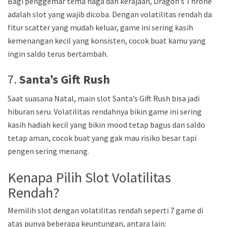
Bagi penggemar tema naga dan kerajaan, Dragon’s Throne
adalah slot yang wajib dicoba. Dengan volatilitas rendah dan
fitur scatter yang mudah keluar, game ini sering kasih
kemenangan kecil yang konsisten, cocok buat kamu yang
ingin saldo terus bertambah.
7.
Santa’s Gift Rush
Saat suasana Natal, main slot Santa’s Gift Rush bisa jadi
hiburan seru. Volatilitas rendahnya bikin game ini sering
kasih hadiah kecil yang bikin mood tetap bagus dan saldo
tetap aman, cocok buat yang gak mau risiko besar tapi
pengen sering menang.
Kenapa Pilih Slot Volatilitas
Rendah?
Memilih slot dengan volatilitas rendah seperti 7 game di
atas punya beberapa keuntungan, antara lain: