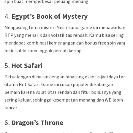
spin buat memperbesar peluang menang.
4.
Egypt’s Book of Mystery
Mengusung tema misteri Mesir kuno, game ini menawarkan
RTP yang menarik dan volatilitas rendah. Kamu bisa sering
mendapat kombinasi kemenangan dan bonus free spin yang
bikin saldo kamu nggak pernah kering.
5.
Hot Safari
Petualangan di hutan dengan binatang eksotis jadi daya tarik
utama Hot Safari. Game ini cukup populer di kalangan
pemain karena volatilitas rendah dan fitur bonusnya yang
sering keluar, sehingga kesempatan menang dan WD lebih
lancar.
6.
Dragon’s Throne