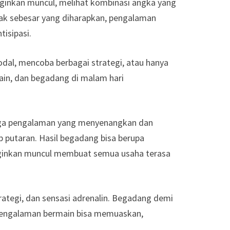
nginkan muncul, melihat kombinasi angka yang
ak sebesar yang diharapkan, pengalaman
isipasi.
odal, mencoba berbagai strategi, atau hanya
in, dan begadang di malam hari
juga pengalaman yang menyenangkan dan
 putaran. Hasil begadang bisa berupa
inginkan muncul membuat semua usaha terasa
rategi, dan sensasi adrenalin. Begadang demi
 pengalaman bermain bisa memuaskan,