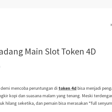
gadang Main Slot Token 4D
S
g demi mencoba peruntungan di
token 4d
bisa menjadi peng
gkir kopi dan suasana malam yang tenang. Meski terdengar
 hilang seketika, dan pemain bisa merasakan “full senyum