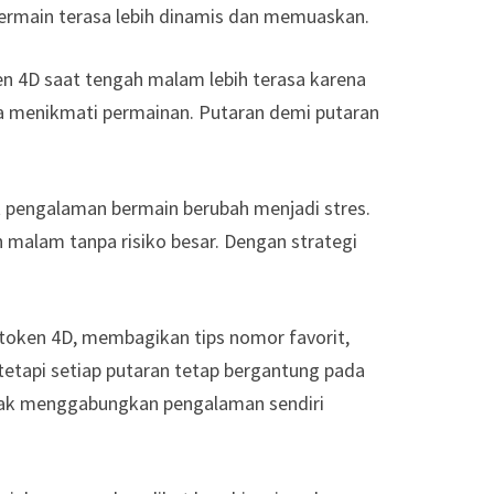
ermain terasa lebih dinamis dan memuaskan.
n 4D saat tengah malam lebih terasa karena
ya menikmati permainan. Putaran demi putaran
 pengalaman bermain berubah menjadi stres.
 malam tanpa risiko besar. Dengan strategi
token 4D, membagikan tips nomor favorit,
 tetapi setiap putaran tetap bergantung pada
jak menggabungkan pengalaman sendiri