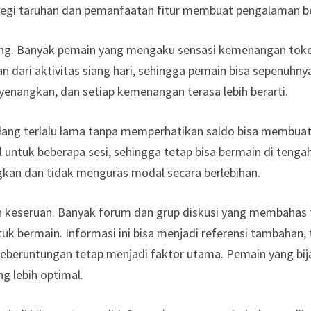
ategi taruhan dan pemanfaatan fitur membuat pengalaman b
ing. Banyak pemain yang mengaku sensasi kemenangan toke
 dari aktivitas siang hari, sehingga pemain bisa sepenuhn
angkan, dan setiap kemenangan terasa lebih berarti.
ang terlalu lama tanpa memperhatikan saldo bisa membuat
untuk beberapa sesi, sehingga tetap bisa bermain di tengah
kan dan tidak menguras modal secara berlebihan.
ah keseruan. Banyak forum dan grup diskusi yang membahas 
uk bermain. Informasi ini bisa menjadi referensi tambahan,
eberuntungan tetap menjadi faktor utama. Pemain yang bi
g lebih optimal.