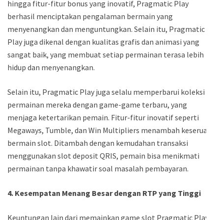
hingga fitur-fitur bonus yang inovatif, Pragmatic Play
berhasil menciptakan pengalaman bermain yang
menyenangkan dan menguntungkan. Selain itu, Pragmatic
Play juga dikenal dengan kualitas grafis dan animasi yang
sangat baik, yang membuat setiap permainan terasa lebih
hidup dan menyenangkan.
Selain itu, Pragmatic Play juga selalu memperbarui koleksi
permainan mereka dengan game-game terbaru, yang
menjaga ketertarikan pemain. Fitur-fitur inovatif seperti
Megaways, Tumble, dan Win Multipliers menambah keseruan
bermain slot. Ditambah dengan kemudahan transaksi
menggunakan slot deposit QRIS, pemain bisa menikmati
permainan tanpa khawatir soal masalah pembayaran.
4. Kesempatan Menang Besar dengan RTP yang Tinggi
Keuntungan lain dari memainkan game slot Pragmatic Play