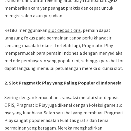
transfer bank antar rekening atau biaya tambahan. QRIS
memberikan cara yang sangat praktis dan cepat untuk
mengisi saldo akun perjudian.
Ketika menggunakan
slot deposit qris
, pemain dapat
langsung fokus pada permainan tanpa perlu khawatir
tentang masalah teknis. Terlebih lagi, Pragmatic Play
mempermudah para pemain Indonesia dengan menyediakan
metode pembayaran yang populer ini, sehingga para bettor
dapat langsung memulai petualangan mereka di dunia slot.
2. Slot Pragmatic Play yang Paling Populer di Indonesia
Seiring dengan kemudahan transaksi melalui slot deposit
QRIS, Pragmatic Play juga dikenal dengan koleksi game slot-
nya yang luar biasa. Salah satu hal yang membuat Pragmatic
Play sangat populer adalah kualitas grafis dan tema
permainan yang beragam. Mereka menghadirkan