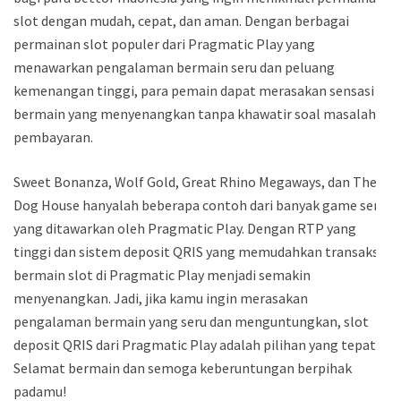
slot dengan mudah, cepat, dan aman. Dengan berbagai
permainan slot populer dari Pragmatic Play yang
menawarkan pengalaman bermain seru dan peluang
kemenangan tinggi, para pemain dapat merasakan sensasi
bermain yang menyenangkan tanpa khawatir soal masalah
pembayaran.
Sweet Bonanza, Wolf Gold, Great Rhino Megaways, dan The
Dog House hanyalah beberapa contoh dari banyak game seru
yang ditawarkan oleh Pragmatic Play. Dengan RTP yang
tinggi dan sistem deposit QRIS yang memudahkan transaksi,
bermain slot di Pragmatic Play menjadi semakin
menyenangkan. Jadi, jika kamu ingin merasakan
pengalaman bermain yang seru dan menguntungkan, slot
deposit QRIS dari Pragmatic Play adalah pilihan yang tepat!
Selamat bermain dan semoga keberuntungan berpihak
padamu!