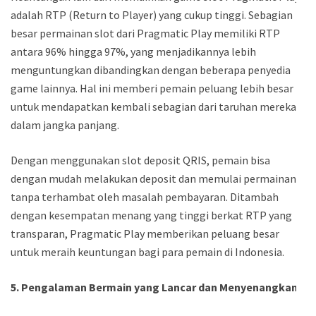
adalah RTP (Return to Player) yang cukup tinggi. Sebagian
besar permainan slot dari Pragmatic Play memiliki RTP
antara 96% hingga 97%, yang menjadikannya lebih
menguntungkan dibandingkan dengan beberapa penyedia
game lainnya. Hal ini memberi pemain peluang lebih besar
untuk mendapatkan kembali sebagian dari taruhan mereka
dalam jangka panjang.
Dengan menggunakan slot deposit QRIS, pemain bisa
dengan mudah melakukan deposit dan memulai permainan
tanpa terhambat oleh masalah pembayaran. Ditambah
dengan kesempatan menang yang tinggi berkat RTP yang
transparan, Pragmatic Play memberikan peluang besar
untuk meraih keuntungan bagi para pemain di Indonesia.
5. Pengalaman Bermain yang Lancar dan Menyenangkan