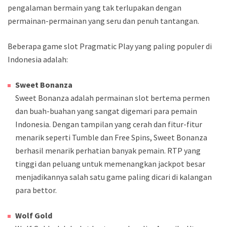
pengalaman bermain yang tak terlupakan dengan
permainan-permainan yang seru dan penuh tantangan.
Beberapa game slot Pragmatic Play yang paling populer di
Indonesia adalah:
Sweet Bonanza
Sweet Bonanza adalah permainan slot bertema permen
dan buah-buahan yang sangat digemari para pemain
Indonesia. Dengan tampilan yang cerah dan fitur-fitur
menarik seperti Tumble dan Free Spins, Sweet Bonanza
berhasil menarik perhatian banyak pemain. RTP yang
tinggi dan peluang untuk memenangkan jackpot besar
menjadikannya salah satu game paling dicari di kalangan
para bettor.
Wolf Gold