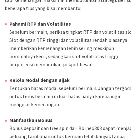
beberapa tips yang bisa membantu:
Pahami RTP dan Volatilitas
Sebelum bermain, periksa tingkat RTP dan volatilitas slot.
Slot dengan RTP tinggi dan volatilitas rendah biasanya
memberikan kemenangan lebih sering meskipun
nominalnya kecil, sedangkan slot volatilitas tinggi
berpotensi memberikan jackpot besar.
Kelola Modal dengan Bijak
Tentukan batas modal sebelum bermain. Jangan tergoda
untuk terus bermain di luar batas hanya karena ingin
mengejar kemenangan.
Manfaatkan Bonus
Bonus deposit dan free spin dari Borneo303 dapat menjadi
peluang tambahan untuk bermain lebih banyak tanpa