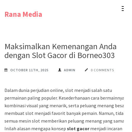
Skip
Rana Media
to
content
(Press
Enter)
Maksimalkan Kemenangan Anda
dengan Slot Gacor di Borneo303
OCTOBER 11TH, 2025
ADMIN
0 COMMENTS
Dalam dunia perjudian online, slot menjadi salah satu
permainan paling populer. Kesederhanaan cara bermainnya,
kombinasi visual yang menarik, serta peluang menang besar
membuat slot menjadi favorit banyak pemain. Namun, tidak
semua mesin slot memberikan peluang menang yang sama.
Inilah alasan mengapa konsep
slot gacor
menjadi incaran