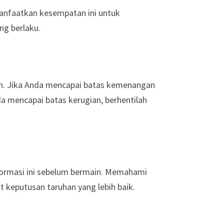
Manfaatkan kesempatan ini untuk
ng berlaku.
n. Jika Anda mencapai batas kemenangan
a mencapai batas kerugian, berhentilah
nformasi ini sebelum bermain. Memahami
keputusan taruhan yang lebih baik.