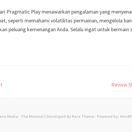
 dari Pragmatic Play menawarkan pengalaman yang menyen
at, seperti memahami volatilitas permainan, mengelola ban
n peluang kemenangan Anda. Selalu ingat untuk bermain s
ot
Review Sl
ana Media
· The Minimal | Developed By
Rara Theme
· Powered by:
WordP