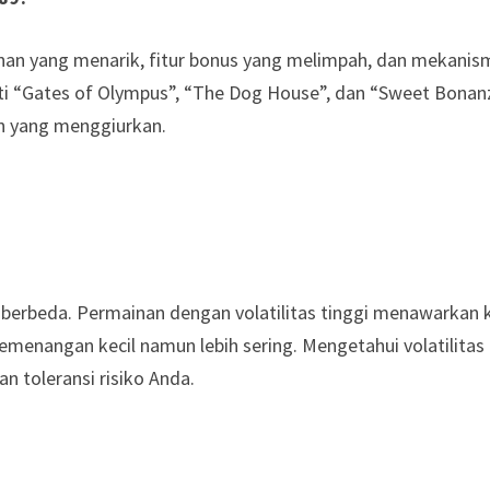
nan yang menarik, fitur bonus yang melimpah, dan mekanism
rti “Gates of Olympus”, “The Dog House”, dan “Sweet Bona
n yang menggiurkan.
ang berbeda. Permainan dengan volatilitas tinggi menawarkan
kemenangan kecil namun lebih sering. Mengetahui volatili
n toleransi risiko Anda.