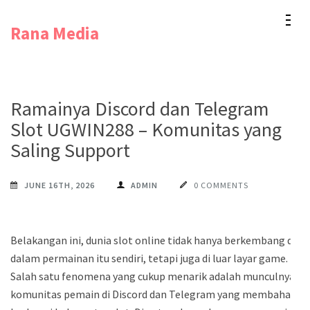
Skip
Rana Media
to
content
(Press
Enter)
Ramainya Discord dan Telegram
Slot UGWIN288 – Komunitas yang
Saling Support
JUNE 16TH, 2026
ADMIN
0 COMMENTS
Belakangan ini, dunia slot online tidak hanya berkembang di
dalam permainan itu sendiri, tetapi juga di luar layar game.
Salah satu fenomena yang cukup menarik adalah munculnya
komunitas pemain di Discord dan Telegram yang membahas