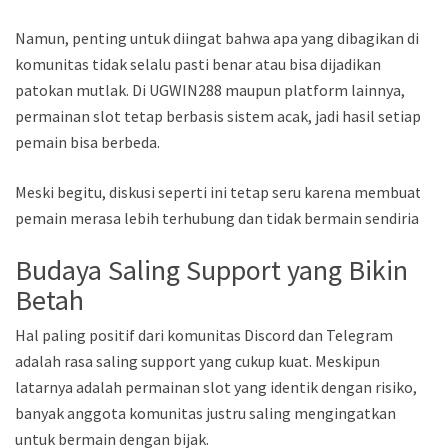
Namun, penting untuk diingat bahwa apa yang dibagikan di
komunitas tidak selalu pasti benar atau bisa dijadikan
patokan mutlak. Di UGWIN288 maupun platform lainnya,
permainan slot tetap berbasis sistem acak, jadi hasil setiap
pemain bisa berbeda.
Meski begitu, diskusi seperti ini tetap seru karena membuat
pemain merasa lebih terhubung dan tidak bermain sendirian.
Budaya Saling Support yang Bikin
Betah
Hal paling positif dari komunitas Discord dan Telegram
adalah rasa saling support yang cukup kuat. Meskipun
latarnya adalah permainan slot yang identik dengan risiko,
banyak anggota komunitas justru saling mengingatkan
untuk bermain dengan bijak.