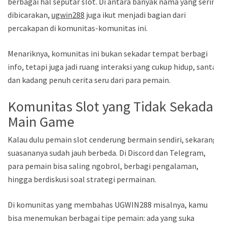
berbagai hal seputar slot. Di antara banyak nama yang sering
dibicarakan,
ugwin288
juga ikut menjadi bagian dari
percakapan di komunitas-komunitas ini.
Menariknya, komunitas ini bukan sekadar tempat berbagi
info, tetapi juga jadi ruang interaksi yang cukup hidup, santai,
dan kadang penuh cerita seru dari para pemain.
Komunitas Slot yang Tidak Sekadar
Main Game
Kalau dulu pemain slot cenderung bermain sendiri, sekarang
suasananya sudah jauh berbeda. Di Discord dan Telegram,
para pemain bisa saling ngobrol, berbagi pengalaman,
hingga berdiskusi soal strategi permainan.
Di komunitas yang membahas UGWIN288 misalnya, kamu
bisa menemukan berbagai tipe pemain: ada yang suka