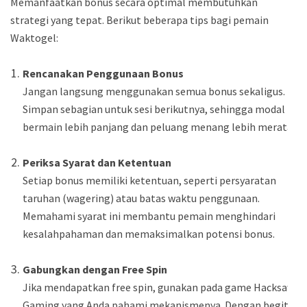
Memanfaatkan bonus secara optimal membutuhkan
strategi yang tepat. Berikut beberapa tips bagi pemain
Waktogel:
Rencanakan Penggunaan Bonus
Jangan langsung menggunakan semua bonus sekaligus.
Simpan sebagian untuk sesi berikutnya, sehingga modal
bermain lebih panjang dan peluang menang lebih merata.
Periksa Syarat dan Ketentuan
Setiap bonus memiliki ketentuan, seperti persyaratan
taruhan (wagering) atau batas waktu penggunaan.
Memahami syarat ini membantu pemain menghindari
kesalahpahaman dan memaksimalkan potensi bonus.
Gabungkan dengan Free Spin
Jika mendapatkan free spin, gunakan pada game Hacksaw
Gaming yang Anda pahami mekanismenya. Dengan begitu,