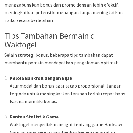
menggabungkan bonus dan promo dengan lebih efektif,
meningkatkan potensi kemenangan tanpa meningkatkan
risiko secara berlebihan.
Tips Tambahan Bermain di
Waktogel
Selain strategi bonus, beberapa tips tambahan dapat
membantu pemain mendapatkan pengalaman optimal:
Kelola Bankroll dengan Bijak
Atur modal dan bonus agar tetap proporsional. Jangan
tergoda untuk meningkatkan taruhan terlalu cepat hanya
karena memiliki bonus.
Pantau Statistik Game
Waktogel menyediakan insight tentang game Hacksaw
Gaming yang sering memberikan kemenangan atau