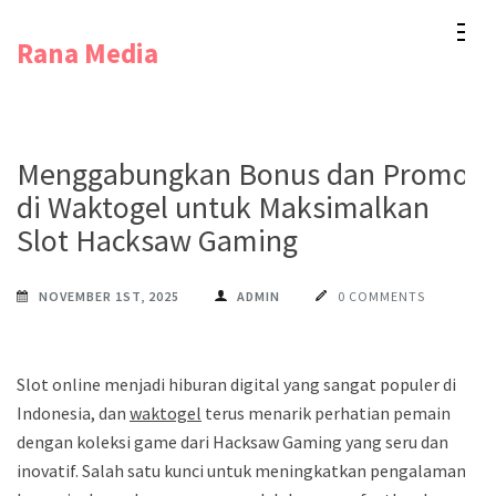
Skip
Rana Media
to
content
(Press
Enter)
Menggabungkan Bonus dan Promo
di Waktogel untuk Maksimalkan
Slot Hacksaw Gaming
NOVEMBER 1ST, 2025
ADMIN
0 COMMENTS
Slot online menjadi hiburan digital yang sangat populer di
Indonesia, dan
waktogel
terus menarik perhatian pemain
dengan koleksi game dari Hacksaw Gaming yang seru dan
inovatif. Salah satu kunci untuk meningkatkan pengalaman