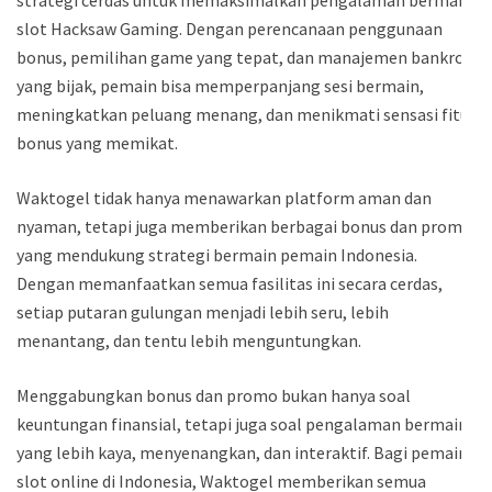
strategi cerdas untuk memaksimalkan pengalaman bermain
slot Hacksaw Gaming. Dengan perencanaan penggunaan
bonus, pemilihan game yang tepat, dan manajemen bankroll
yang bijak, pemain bisa memperpanjang sesi bermain,
meningkatkan peluang menang, dan menikmati sensasi fitur
bonus yang memikat.
Waktogel tidak hanya menawarkan platform aman dan
nyaman, tetapi juga memberikan berbagai bonus dan promo
yang mendukung strategi bermain pemain Indonesia.
Dengan memanfaatkan semua fasilitas ini secara cerdas,
setiap putaran gulungan menjadi lebih seru, lebih
menantang, dan tentu lebih menguntungkan.
Menggabungkan bonus dan promo bukan hanya soal
keuntungan finansial, tetapi juga soal pengalaman bermain
yang lebih kaya, menyenangkan, dan interaktif. Bagi pemain
slot online di Indonesia, Waktogel memberikan semua