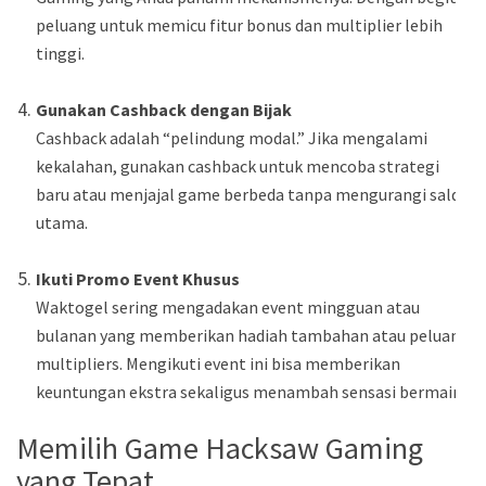
peluang untuk memicu fitur bonus dan multiplier lebih
tinggi.
Gunakan Cashback dengan Bijak
Cashback adalah “pelindung modal.” Jika mengalami
kekalahan, gunakan cashback untuk mencoba strategi
baru atau menjajal game berbeda tanpa mengurangi saldo
utama.
Ikuti Promo Event Khusus
Waktogel sering mengadakan event mingguan atau
bulanan yang memberikan hadiah tambahan atau peluang
multipliers. Mengikuti event ini bisa memberikan
keuntungan ekstra sekaligus menambah sensasi bermain.
Memilih Game Hacksaw Gaming
yang Tepat