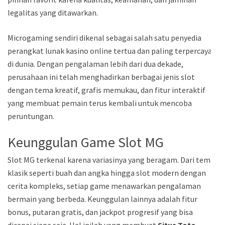
legalitas yang ditawarkan.
Microgaming sendiri dikenal sebagai salah satu penyedia
perangkat lunak kasino online tertua dan paling terpercaya
di dunia. Dengan pengalaman lebih dari dua dekade,
perusahaan ini telah menghadirkan berbagai jenis slot
dengan tema kreatif, grafis memukau, dan fitur interaktif
yang membuat pemain terus kembali untuk mencoba
peruntungan.
Keunggulan Game Slot MG
Slot MG terkenal karena variasinya yang beragam. Dari tema
klasik seperti buah dan angka hingga slot modern dengan
cerita kompleks, setiap game menawarkan pengalaman
bermain yang berbeda. Keunggulan lainnya adalah fitur
bonus, putaran gratis, dan jackpot progresif yang bisa