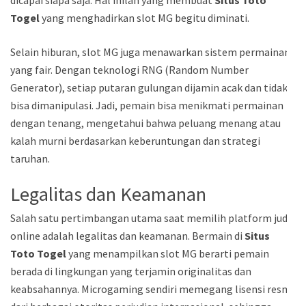
dicapai siapa saja. Hal inilah yang membuat
Situs Toto
Togel
yang menghadirkan slot MG begitu diminati.
Selain hiburan, slot MG juga menawarkan sistem permainan
yang fair. Dengan teknologi RNG (Random Number
Generator), setiap putaran gulungan dijamin acak dan tidak
bisa dimanipulasi. Jadi, pemain bisa menikmati permainan
dengan tenang, mengetahui bahwa peluang menang atau
kalah murni berdasarkan keberuntungan dan strategi
taruhan.
Legalitas dan Keamanan
Salah satu pertimbangan utama saat memilih platform judi
online adalah legalitas dan keamanan. Bermain di
Situs
Toto Togel
yang menampilkan slot MG berarti pemain
berada di lingkungan yang terjamin originalitas dan
keabsahannya. Microgaming sendiri memegang lisensi resmi