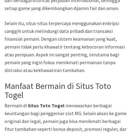
dari berbagai otoritas perjudian internasional, sehingga
setiap game yang dikembangkan dijamin fair dan aman.
Selain itu, situs-situs terpercaya menggunakan enkripsi
canggih untuk melindungi data pribadi dan transaksi
finansial pemain. Dengan sistem keamanan yang kuat,
pemain tidak perlu khawatir tentang kebocoran informasi
atau penipuan. Aspek ini sangat penting, terutama bagi
pemain yang ingin fokus menikmati permainan tanpa
distraksi atau kekhawatiran tambahan.
Manfaat Bermain di Situs Toto
Togel
Bermain di
Situs Toto Togel
menawarkan berbagai
keuntungan bagi penggemar slot MG. Selain akses ke game
original dan legal, pemain juga bisa menikmati berbagai
fitur tambahan seperti bonus deposit, promosi reguler, dan