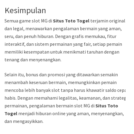
Kesimpulan
Semua game slot MG di
Situs Toto Togel
terjamin original
dan legal, menawarkan pengalaman bermain yang aman,
seru, dan penuh hiburan. Dengan grafis memukau, fitur
interaktif, dan sistem permainan yang fair, setiap pemain
memiliki kesempatan untuk menikmati taruhan dengan
tenang dan menyenangkan.
Selain itu, bonus dan promosi yang ditawarkan semakin
menambah keseruan bermain, memungkinkan pemain
mencoba lebih banyak slot tanpa harus khawatir saldo cepat
habis. Dengan memahami legalitas, keamanan, dan strategi
permainan, pengalaman bermain slot MG di
Situs Toto
Togel
menjadi hiburan online yang aman, menyenangkan,
dan mengasyikkan.