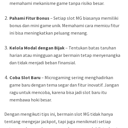
memahami mekanisme game tanpa risiko besar.
Pahami Fitur Bonus
– Setiap slot MG biasanya memiliki
bonus dan mini game unik. Memahami cara memicu fitur
ini bisa meningkatkan peluang menang.
Kelola Modal dengan Bijak
– Tentukan batas taruhan
harian atau mingguan agar bermain tetap menyenangkan
dan tidak menjadi beban finansial.
Coba Slot Baru
– Microgaming sering menghadirkan
game baru dengan tema segar dan fitur inovatif. Jangan
ragu untuk mencoba, karena bisa jadi slot baru itu
membawa hoki besar.
Dengan mengikuti tips ini, bermain slot MG tidak hanya
tentang mengejar jackpot, tapi juga menikmati setiap