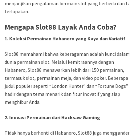
menjanjikan pengalaman bermain slot yang berbeda dan tak
terlupakan.
Mengapa Slot88 Layak Anda Coba?
1. Koleksi Permainan Habanero yang Kaya dan Variatif
Slot88 memahami bahwa keberagaman adalah kunci dalam
dunia permainan slot.
Melalui kemitraannya dengan
Habanero, Slot88 menawarkan lebih dari 150 permainan,
termasuk slot, permainan meja, dan video poker.
Beberapa
judul populer seperti “London Hunter” dan “Fortune Dogs”
hadir dengan tema menarik dan fitur inovatif yang siap
menghibur Anda.
​
2. Inovasi Permainan dari Hacksaw Gaming
Tidak hanya berhenti di Habanero, Slot88 juga menggandeng