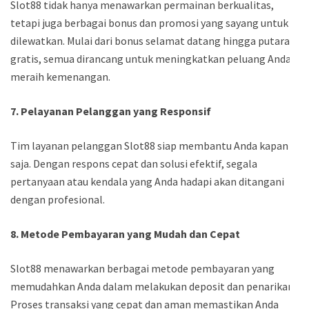
Slot88 tidak hanya menawarkan permainan berkualitas,
tetapi juga berbagai bonus dan promosi yang sayang untuk
dilewatkan.
Mulai dari bonus selamat datang hingga putaran
gratis, semua dirancang untuk meningkatkan peluang Anda
meraih kemenangan.
7. Pelayanan Pelanggan yang Responsif
Tim layanan pelanggan Slot88 siap membantu Anda kapan
saja.
Dengan respons cepat dan solusi efektif, segala
pertanyaan atau kendala yang Anda hadapi akan ditangani
dengan profesional.
8. Metode Pembayaran yang Mudah dan Cepat
Slot88 menawarkan berbagai metode pembayaran yang
memudahkan Anda dalam melakukan deposit dan penarikan.
Proses transaksi yang cepat dan aman memastikan Anda