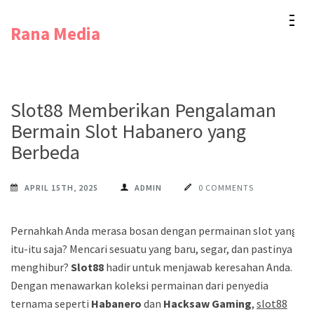
Skip
Rana Media
to
content
(Press
Enter)
Slot88 Memberikan Pengalaman
Bermain Slot Habanero yang
Berbeda
APRIL 15TH, 2025
ADMIN
0 COMMENTS
Pernahkah Anda merasa bosan dengan permainan slot yang
itu-itu saja?
Mencari sesuatu yang baru, segar, dan pastinya
menghibur?
Slot88
hadir untuk menjawab keresahan Anda.
Dengan menawarkan koleksi permainan dari penyedia
ternama seperti
Habanero
dan
Hacksaw Gaming
,
slot88