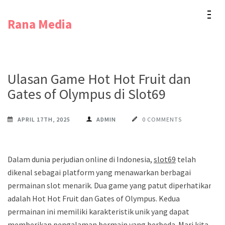
Skip
Rana Media
to
content
(Press
Enter)
Ulasan Game Hot Hot Fruit dan
Gates of Olympus di Slot69
APRIL 17TH, 2025
ADMIN
0 COMMENTS
Dalam dunia perjudian online di Indonesia,
slot69
telah
dikenal sebagai platform yang menawarkan berbagai
permainan slot menarik.
Dua game yang patut diperhatikan
adalah Hot Hot Fruit dan Gates of Olympus.
Kedua
permainan ini memiliki karakteristik unik yang dapat
memberikan pengalaman bermain yang berbeda.
Mari kita