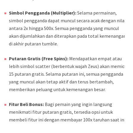
Simbol Pengganda (Multiplier):
Selama permainan,
simbol pengganda dapat muncul secara acak dengan nilai
antara 2x hingga 500x. Semua pengganda yang muncul
akan dijumlahkan dan diterapkan pada total kemenangan
di akhir putaran tumble.
Putaran Gratis (Free Spins):
Mendapatkan empat atau
lebih simbol scatter (berbentuk wajah Zeus) akan memicu
15 putaran gratis. Selama putaran ini, semua pengganda
yang muncul akan tetap aktif dan terus bertambah,
memberikan peluang untuk kemenangan besar.
​
Fitur Beli Bonus:
Bagi pemain yang ingin langsung
menikmati fitur putaran gratis, tersedia opsi untuk
membeli fitur ini dengan membayar 100x taruhan saat ini.